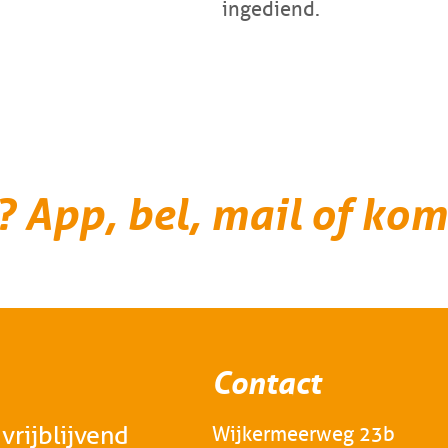
ingediend.
? App, bel, mail of kom
Contact
vrijblijvend
Wijkermeerweg 23b