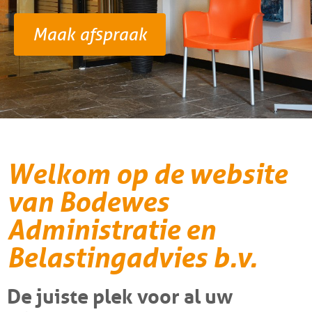
Maak afspraak
Welkom op de website
van Bodewes
Administratie en
Belastingadvies b.v.
De juiste plek voor al uw