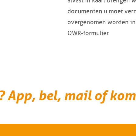
alvast in kaart brengen w
documenten u moet verz
overgenomen worden in h
OWR-formulier.
? App, bel, mail of kom